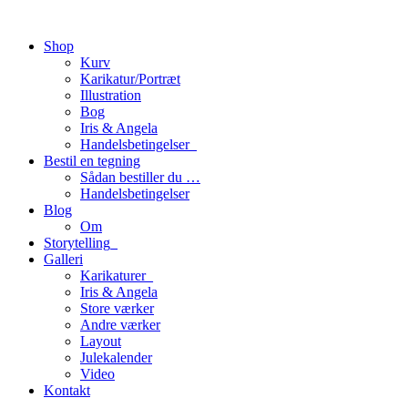
Shop
Kurv
Karikatur/Portræt
Illustration
Bog
Iris & Angela
Handelsbetingelser_
Bestil en tegning
Sådan bestiller du …
Handelsbetingelser
Blog
Om
Storytelling_
Galleri
Karikaturer_
Iris & Angela
Store værker
Andre værker
Layout
Julekalender
Video
Kontakt