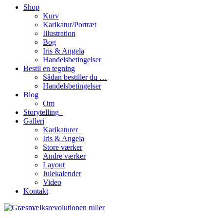
Shop
Kurv
Karikatur/Portræt
Illustration
Bog
Iris & Angela
Handelsbetingelser_
Bestil en tegning
Sådan bestiller du …
Handelsbetingelser
Blog
Om
Storytelling_
Galleri
Karikaturer_
Iris & Angela
Store værker
Andre værker
Layout
Julekalender
Video
Kontakt