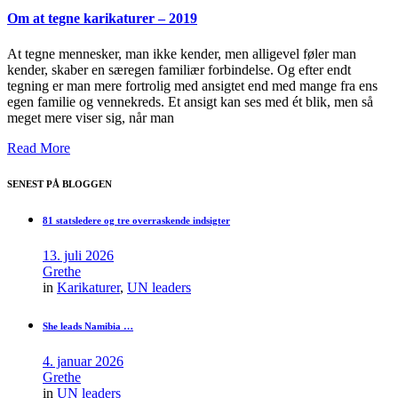
Om at tegne karikaturer – 2019
At tegne mennesker, man ikke kender, men alligevel føler man
kender, skaber en særegen familiær forbindelse. Og efter endt
tegning er man mere fortrolig med ansigtet end med mange fra ens
egen familie og vennekreds. Et ansigt kan ses med ét blik, men så
meget mere viser sig, når man
Read More
SENEST PÅ BLOGGEN
81 statsledere og tre overraskende indsigter
13. juli 2026
Grethe
in
Karikaturer
,
UN leaders
She leads Namibia …
4. januar 2026
Grethe
in
UN leaders