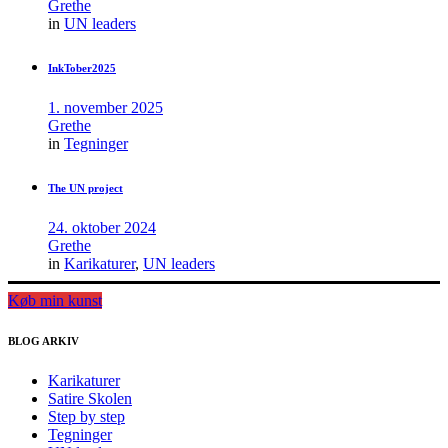
Grethe
in
UN leaders
InkTober2025
1. november 2025
Grethe
in
Tegninger
The UN project
24. oktober 2024
Grethe
in
Karikaturer
,
UN leaders
Køb min kunst
BLOG ARKIV
Karikaturer
Satire Skolen
Step by step
Tegninger