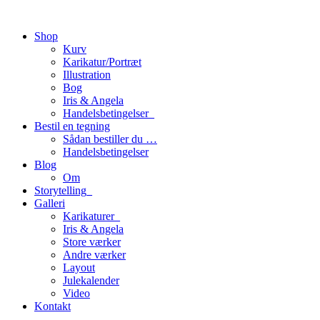
Shop
Kurv
Karikatur/Portræt
Illustration
Bog
Iris & Angela
Handelsbetingelser_
Bestil en tegning
Sådan bestiller du …
Handelsbetingelser
Blog
Om
Storytelling_
Galleri
Karikaturer_
Iris & Angela
Store værker
Andre værker
Layout
Julekalender
Video
Kontakt