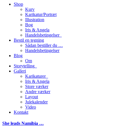
Shop
Kurv
Karikatur/Portræt
Illustration
Bog
Iris & Angela
Handelsbetingelser_
Bestil en tegning
Sådan bestiller du …
Handelsbetingelser
Blog
Om
Storytelling_
Galleri
Karikaturer_
Iris & Angela
Store værker
Andre værker
Layout
Julekalender
Video
Kontakt
She leads Namibia …