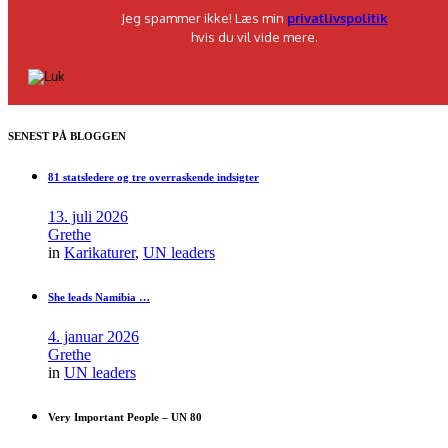
Jeg spammer ikke! Læs min
privatlivspolitik
hvis du vil vide mere.
SENEST PÅ BLOGGEN
81 statsledere og tre overraskende indsigter
13. juli 2026
Grethe
in
Karikaturer
,
UN leaders
She leads Namibia …
4. januar 2026
Grethe
in
UN leaders
Very Important People – UN 80