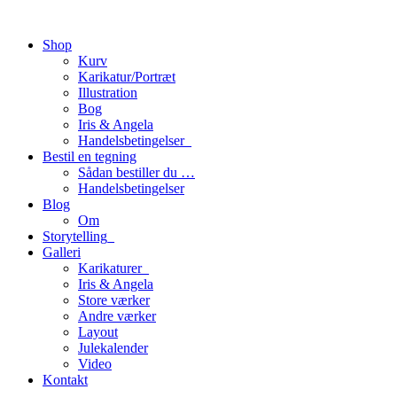
Shop
Kurv
Karikatur/Portræt
Illustration
Bog
Iris & Angela
Handelsbetingelser_
Bestil en tegning
Sådan bestiller du …
Handelsbetingelser
Blog
Om
Storytelling_
Galleri
Karikaturer_
Iris & Angela
Store værker
Andre værker
Layout
Julekalender
Video
Kontakt