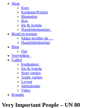
Shop
Kurv
Karikatur/Portræt
Illustration
Bog
Iris & Angela
Handelsbetingelser_
Bestil en tegning
Sådan bestiller du …
Handelsbetingelser
Blog
Om
Storytelling_
Galleri
Karikaturer_
Iris & Angela
Store værker
Andre værker
Layout
Julekalender
Video
Kontakt
Very Important People – UN 80