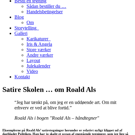
Bestil en tegning
Sådan bestiller du …
Handelsbetingelser
Blog
Om
Storytelling_
Galleri
Karikaturer_
Iris & Angela
Store værker
Andre værker
Layout
Julekalender
Video
Kontakt
Satire Skolen … om Roald Als
“Jeg har tænkt på, om jeg er en uddøende art. Om mit
erhverv er ved at blive fortid.”
Roald Als i bogen "Roald Als – håndtegner"
Eksemplerne på Roald Als’ satiretegninger herunder er relativt nyligt klippet ud af
dagbladet Politiken. Han har jo skabt et ocean af enestående tegninger, som jeg lige så