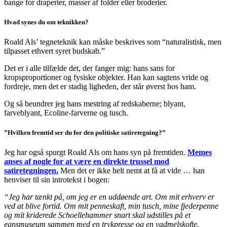
bange for draperier, masser af folder eller broderier.
Hvad synes du om teknikken?
Roald Als’ tegneteknik kan måske beskrives som “naturalistisk, men
tilpasset ethvert syret budskab.”
Det er i alle tilfælde det, der fanger mig: hans sans for
kropsproportioner og fysiske objekter. Han kan sagtens vride og
fordreje, men det er stadig ligheden, der står øverst hos ham.
Og så beundrer jeg hans mestring af redskaberne; blyant,
farveblyant, Ecoline-farverne og tusch.
”Hvilken fremtid ser du for den politiske satiretegning?”
Jeg har også spurgt Roald Als om hans syn på fremtiden.
Memes
anses af nogle for at være en direkte trussel mod
satiretegningen.
Men det er ikke helt nemt at få at vide … han
henviser til sin introtekst i bogen:
“Jeg har tænkt på, om jeg er en uddøende art. Om mit erhverv er
ved at blive fortid. Om mit penneskaft, min tusch, mine fjederpenne
og mit kriderede Schoellehammer snart skal udstilles på et
egnsmuseum sammen med en trykpresse og en vadmelskofte.