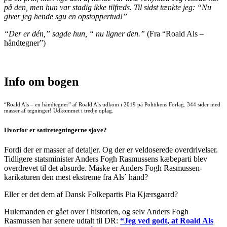
på den, men hun var stadig ikke tilfreds. Til sidst tænkte jeg: “Nu
giver jeg hende sgu en opstoppertud!”
“Der er dén,” sagde hun, “ nu ligner den.”
(Fra “Roald Als –
håndtegner”)
Info om bogen
“Roald Als – en håndtegner” af Roald Als udkom i 2019 på Politikens Forlag. 344 sider med
masser af tegninger! Udkommet i tredje oplag.
Hvorfor er satiretegningerne sjove?
Fordi der er masser af detaljer. Og der er veldoserede overdrivelser.
Tidligere statsminister Anders Fogh Rasmussens kæbeparti blev
overdrevet til det absurde. Måske er Anders Fogh Rasmussen-
karikaturen den mest ekstreme fra Als´ hånd?
Eller er det dem af Dansk Folkepartis Pia Kjærsgaard?
Hulemanden er gået over i historien, og selv Anders Fogh
Rasmussen har senere udtalt til DR:
“Jeg ved godt, at Roald Als