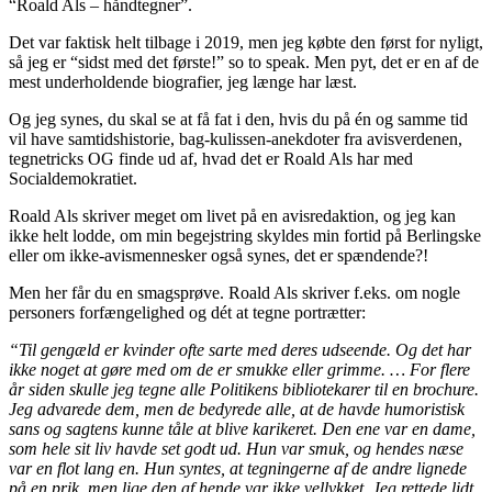
“Roald Als – håndtegner”.
Det var faktisk helt tilbage i 2019, men jeg købte den først for nyligt,
så jeg er “sidst med det første!” so to speak. Men pyt, det er en af de
mest underholdende biografier, jeg længe har læst.
Og jeg synes, du skal se at få fat i den, hvis du på én og samme tid
vil have samtidshistorie, bag-kulissen-anekdoter fra avisverdenen,
tegnetricks OG finde ud af, hvad det er Roald Als har med
Socialdemokratiet.
Roald Als skriver meget om livet på en avisredaktion, og jeg kan
ikke helt lodde, om min begejstring skyldes min fortid på Berlingske
eller om ikke-avismennesker også synes, det er spændende?!
Men her får du en smagsprøve.
Roald Als skriver f.eks. om nogle
personers forfængelighed og dét at tegne portrætter:
“Til gengæld er kvinder ofte sarte med deres udseende. Og det har
ikke noget at gøre med om de er smukke eller grimme. … For flere
år siden skulle jeg tegne alle Politikens bibliotekarer til en brochure.
Jeg advarede dem, men de bedyrede alle, at de havde humoristisk
sans og sagtens kunne tåle at blive karikeret. Den ene var en dame,
som hele sit liv havde set godt ud. Hun var smuk, og hendes næse
var en flot lang en. Hun syntes, at tegningerne af de andre lignede
på en prik, men lige den af hende var ikke vellykket. Jeg rettede lidt