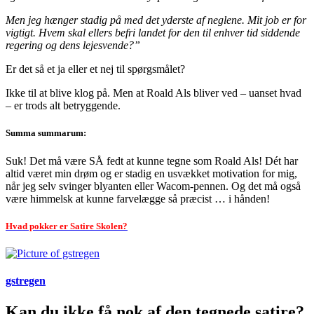
Men jeg hænger stadig på med det yderste af neglene. Mit job er for
vigtigt. Hvem skal ellers befri landet for den til enhver tid siddende
regering og dens lejesvende?”
Er det så et ja eller et nej til spørgsmålet?
Ikke til at blive klog på. Men at Roald Als bliver ved – uanset hvad
– er trods alt betryggende.
Summa summarum:
Suk! Det må være SÅ fedt at kunne tegne som Roald Als! Dét har
altid været min drøm og er stadig en usvækket motivation for mig,
når jeg selv svinger blyanten eller Wacom-pennen. Og det må også
være himmelsk at kunne farvelægge så præcist … i hånden!
Hvad pokker er Satire Skolen?
gstregen
Kan du ikke få nok af den tegnede satire?