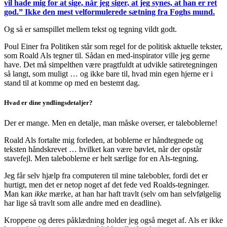
vil hade mig for at sige, når jeg siger, at jeg synes, at han er ret
god.” Ikke den mest velformulerede sætning fra Foghs mund.
Og så er samspillet mellem tekst og tegning vildt godt.
Poul Einer fra Politiken står som regel for de politisk aktuelle tekster,
som Roald Als tegner til. Sådan en med-inspirator ville jeg gerne
have. Det må simpelthen være pragtfuldt at udvikle satiretegningen
så langt, som muligt … og ikke bare til, hvad min egen hjerne er i
stand til at komme op med en bestemt dag.
Hvad er dine yndlingsdetaljer?
Der er mange. Men en detalje, man måske overser, er taleboblerne!
Roald Als fortalte mig forleden, at boblerne er håndtegnede og
teksten håndskrevet … hvilket kan være bøvlet, når der opstår
stavefejl. Men taleboblerne er helt særlige for en Als-tegning.
Jeg får selv hjælp fra computeren til mine talebobler, fordi det er
hurtigt, men det er netop noget af det fede ved Roalds-tegninger.
Man kan
ikke
mærke, at han har haft travlt (selv om han selvfølgelig
har lige så travlt som alle andre med en deadline).
Kroppene og deres påklædning holder jeg også meget af. Als er ikke