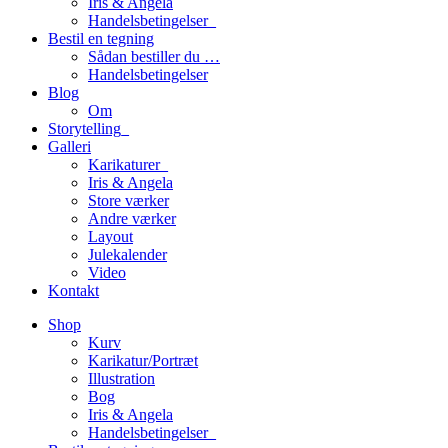
Iris & Angela
Handelsbetingelser_
Bestil en tegning
Sådan bestiller du …
Handelsbetingelser
Blog
Om
Storytelling_
Galleri
Karikaturer_
Iris & Angela
Store værker
Andre værker
Layout
Julekalender
Video
Kontakt
Shop
Kurv
Karikatur/Portræt
Illustration
Bog
Iris & Angela
Handelsbetingelser_