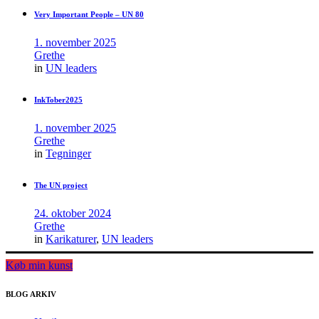
Very Important People – UN 80
1. november 2025
Grethe
in
UN leaders
InkTober2025
1. november 2025
Grethe
in
Tegninger
The UN project
24. oktober 2024
Grethe
in
Karikaturer
,
UN leaders
Køb min kunst
BLOG ARKIV