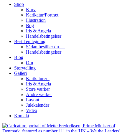
Shop
Kurv
Karikatur/Portræt
Illustration
Bog
Iris & Angela
Handelsbetingelser_
Bestil en tegning
Sådan bestiller du …
Handelsbetingelser
Blog
Om
Storytelling_
Galleri
Karikaturer_
Iris & Angela
Store værker
Andre værker
Layout
Julekalender
Video
Kontakt