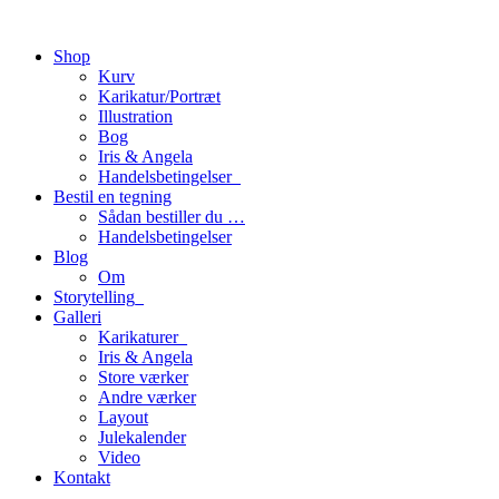
Shop
Kurv
Karikatur/Portræt
Illustration
Bog
Iris & Angela
Handelsbetingelser_
Bestil en tegning
Sådan bestiller du …
Handelsbetingelser
Blog
Om
Storytelling_
Galleri
Karikaturer_
Iris & Angela
Store værker
Andre værker
Layout
Julekalender
Video
Kontakt