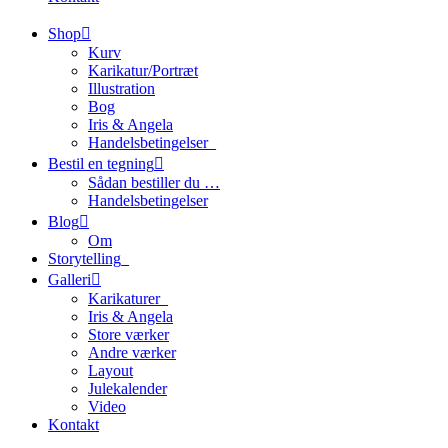
Shop
Kurv
Karikatur/Portræt
Illustration
Bog
Iris & Angela
Handelsbetingelser_
Bestil en tegning
Sådan bestiller du …
Handelsbetingelser
Blog
Om
Storytelling_
Galleri
Karikaturer_
Iris & Angela
Store værker
Andre værker
Layout
Julekalender
Video
Kontakt