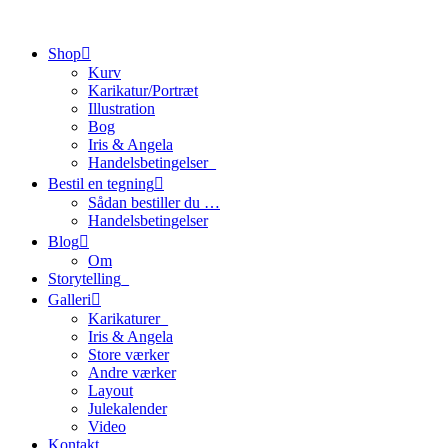
Shop
Kurv
Karikatur/Portræt
Illustration
Bog
Iris & Angela
Handelsbetingelser_
Bestil en tegning
Sådan bestiller du …
Handelsbetingelser
Blog
Om
Storytelling_
Galleri
Karikaturer_
Iris & Angela
Store værker
Andre værker
Layout
Julekalender
Video
Kontakt