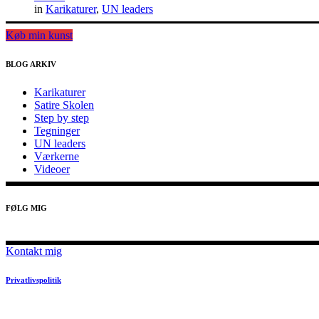
in
Karikaturer
,
UN leaders
Køb min kunst
BLOG ARKIV
Karikaturer
Satire Skolen
Step by step
Tegninger
UN leaders
Værkerne
Videoer
FØLG MIG
Kontakt mig
Privatlivspolitik