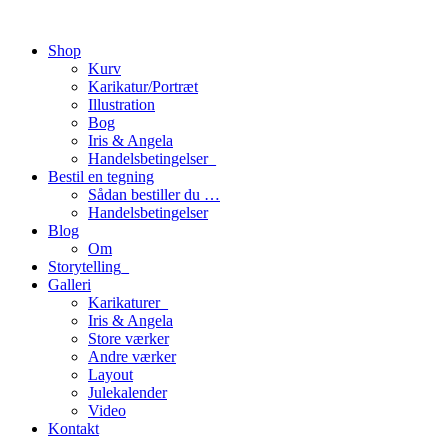
Shop
Kurv
Karikatur/Portræt
Illustration
Bog
Iris & Angela
Handelsbetingelser_
Bestil en tegning
Sådan bestiller du …
Handelsbetingelser
Blog
Om
Storytelling_
Galleri
Karikaturer_
Iris & Angela
Store værker
Andre værker
Layout
Julekalender
Video
Kontakt