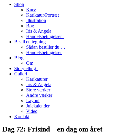
Shop
Kurv
Karikatur/Portræt
Illustration
Bog
Iris & Angela
Handelsbetingelser_
Bestil en tegning
Sådan bestiller du …
Handelsbetingelser
Blog
Om
Storytelling_
Galleri
Karikaturer_
Iris & Angela
Store værker
Andre værker
Layout
Julekalender
Video
Kontakt
Dag 72: Frisind – en dag om året