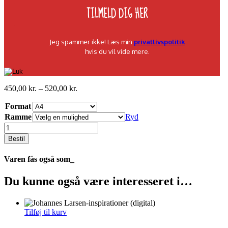
Jeg spammer ikke! Læs min
privatlivspolitik
hvis du vil vide mere.
Prisinterval:
450,00
kr.
–
520,00
kr.
450,00 kr.
Format
til
520,00 kr.
Ramme
Ryd
Alt
på
Bestil
ét
bræt
Varen fås også som_
af
en
Du kunne også være interesseret i…
vis
længde
quantity
Tilføj til kurv