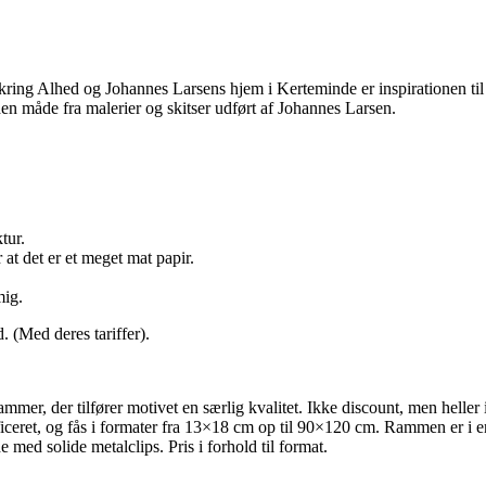
ng Alhed og Johannes Larsens hjem i Kerteminde er inspirationen til d
en måde fra malerier og skitser udført af Johannes Larsen.
tur.
 at det er et meget mat papir.
mig.
 (Med deres tariffer).
mer, der tilfører motivet en særlig kvalitet. Ikke discount, men heller 
eret, og fås i formater fra 13×18 cm op til 90×120 cm. Rammen er i en k
 med solide metalclips. Pris i forhold til format.