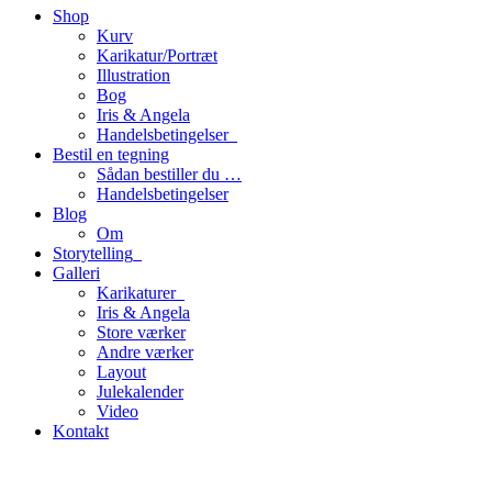
Shop
Kurv
Karikatur/Portræt
Illustration
Bog
Iris & Angela
Handelsbetingelser_
Bestil en tegning
Sådan bestiller du …
Handelsbetingelser
Blog
Om
Storytelling_
Galleri
Karikaturer_
Iris & Angela
Store værker
Andre værker
Layout
Julekalender
Video
Kontakt