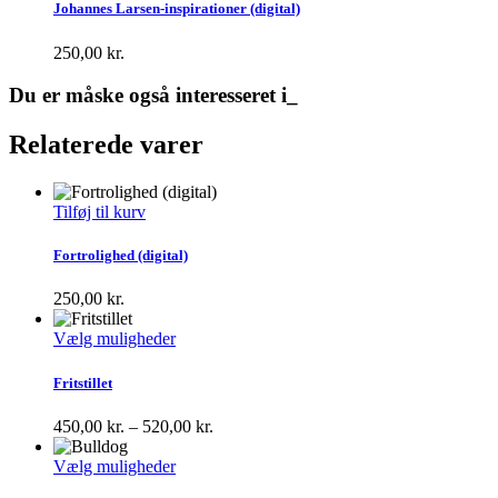
Johannes Larsen-inspirationer (digital)
250,00
kr.
Du er måske også interesseret i_
Relaterede varer
Tilføj til kurv
Fortrolighed (digital)
250,00
kr.
Dette
Vælg muligheder
vare
har
Fritstillet
flere
varianter.
Prisinterval:
450,00
kr.
–
520,00
kr.
Mulighederne
450,00 kr.
kan
Dette
til
Vælg muligheder
vælges
vare
520,00 kr.
på