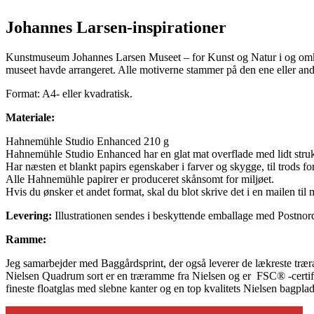
Johannes Larsen-inspirationer
Kunstmuseum Johannes Larsen Museet – for Kunst og Natur i og omkri
museet havde arrangeret. Alle motiverne stammer på den ene eller and
Format: A4- eller kvadratisk.
Materiale:
Hahnemühle Studio Enhanced 210 g
Hahnemühle Studio Enhanced har en glat mat overflade med lidt struk
Har næsten et blankt papirs egenskaber i farver og skygge, til trods for
Alle Hahnemühle papirer er produceret skånsomt for miljøet.
Hvis du ønsker et andet format, skal du blot skrive det i en mailen til 
Levering:
Illustrationen sendes i beskyttende emballage med Postnord.
Ramme:
Jeg samarbejder med Baggårdsprint, der også leverer de lækreste træram
Nielsen Quadrum sort er en træramme fra Nielsen og er FSC® -certific
fineste floatglas med slebne kanter og en top kvalitets Nielsen bagplade