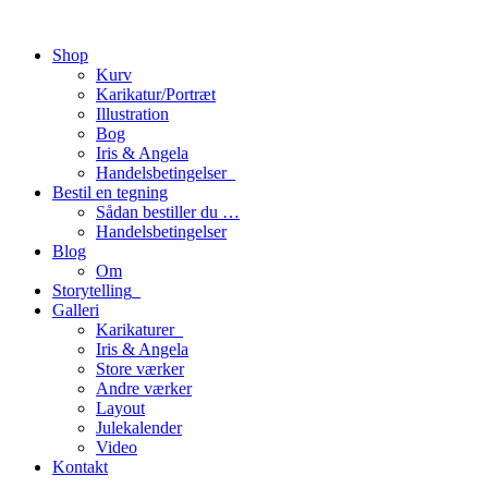
Shop
Kurv
Karikatur/Portræt
Illustration
Bog
Iris & Angela
Handelsbetingelser_
Bestil en tegning
Sådan bestiller du …
Handelsbetingelser
Blog
Om
Storytelling_
Galleri
Karikaturer_
Iris & Angela
Store værker
Andre værker
Layout
Julekalender
Video
Kontakt