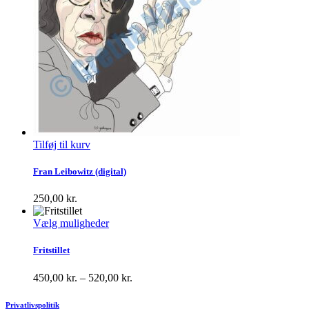
Tilføj til kurv
Fran Leibowitz (digital)
250,00
kr.
Dette
Vælg muligheder
vare
har
Fritstillet
flere
varianter.
Prisinterval:
450,00
kr.
–
520,00
kr.
Mulighederne
450,00 kr.
kan
til
Privatlivspolitik