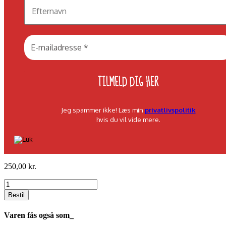
Jeg spammer ikke! Læs min
privatlivspolitik
hvis du vil vide mere.
250,00
kr.
Lenes
lille
Bestil
hund
(digital)
Varen fås også som_
quantity