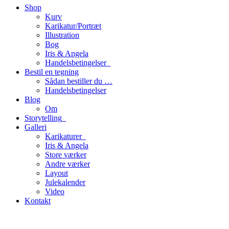
Shop
Kurv
Karikatur/Portræt
Illustration
Bog
Iris & Angela
Handelsbetingelser_
Bestil en tegning
Sådan bestiller du …
Handelsbetingelser
Blog
Om
Storytelling_
Galleri
Karikaturer_
Iris & Angela
Store værker
Andre værker
Layout
Julekalender
Video
Kontakt