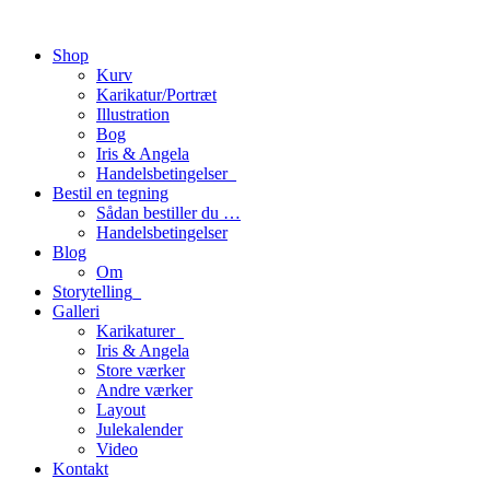
Shop
Kurv
Karikatur/Portræt
Illustration
Bog
Iris & Angela
Handelsbetingelser_
Bestil en tegning
Sådan bestiller du …
Handelsbetingelser
Blog
Om
Storytelling_
Galleri
Karikaturer_
Iris & Angela
Store værker
Andre værker
Layout
Julekalender
Video
Kontakt