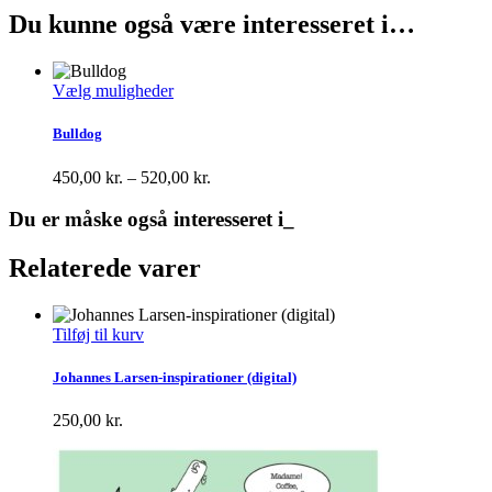
Du kunne også være interesseret i…
Vælg muligheder
Dette
vare
Bulldog
har
flere
Prisinterval:
450,00
kr.
–
520,00
kr.
varianter.
450,00 kr.
Mulighederne
til
Du er måske også interesseret i_
kan
520,00 kr.
vælges
Relaterede varer
på
varesiden
Tilføj til kurv
Johannes Larsen-inspirationer (digital)
250,00
kr.