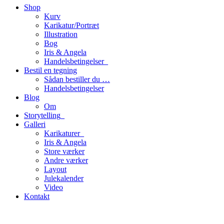
Shop
Kurv
Karikatur/Portræt
Illustration
Bog
Iris & Angela
Handelsbetingelser_
Bestil en tegning
Sådan bestiller du …
Handelsbetingelser
Blog
Om
Storytelling_
Galleri
Karikaturer_
Iris & Angela
Store værker
Andre værker
Layout
Julekalender
Video
Kontakt