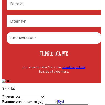
Jeg spammer ikke! Læs min
privatlivspolitik
hvis du vil vide mere.
50,00
kr.
Format
Ramme
Ryd