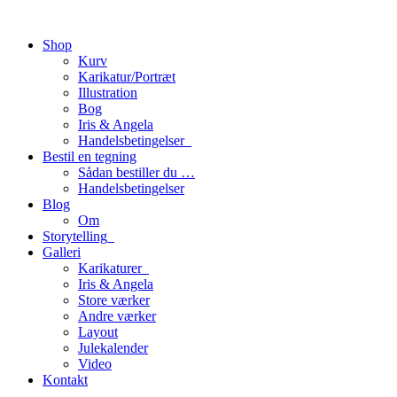
Shop
Kurv
Karikatur/Portræt
Illustration
Bog
Iris & Angela
Handelsbetingelser_
Bestil en tegning
Sådan bestiller du …
Handelsbetingelser
Blog
Om
Storytelling_
Galleri
Karikaturer_
Iris & Angela
Store værker
Andre værker
Layout
Julekalender
Video
Kontakt